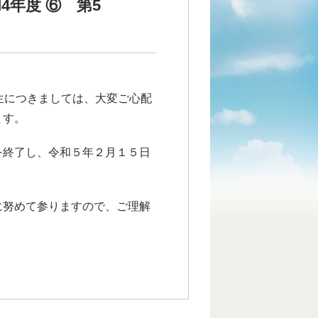
年度 ⑥ 第5
生につきましては、大変ご心配
ます。
を終了し、令和５年２月１５日
に努めて参りますので、ご理解