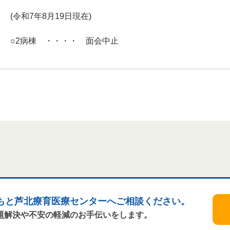
(令和7年8月19日現在)
○2病棟 ・・・・ 面会中止
もと芦北療育医療センターへご相談ください。
題解決や不安の軽減のお手伝いをします。